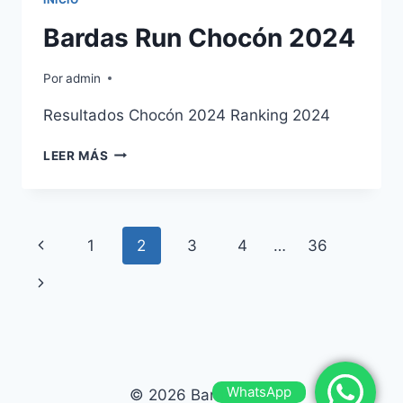
Bardas Run Chocón 2024
Por
admin
Resultados Chocón 2024 Ranking 2024
BARDAS
LEER MÁS
RUN
CHOCÓN
2024
Navegación
Página
1
2
3
4
…
36
de
anterior
Siguiente
página
página
WhatsApp
© 2026 Bardas Run