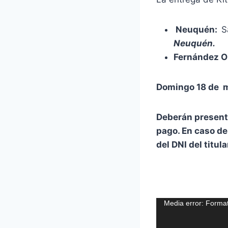
Neuquén:
S
Neuquén.
Fernández O
Domingo 18 de 
Deberán presenta
pago. En caso de
del DNI del titula
R
Media error: Format
e