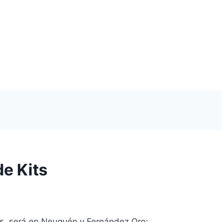
de Kits
ts será en Neuquén y Fernández Oro: