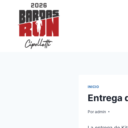
Saltar
al
contenido
INICIO
Entrega 
Por
admin
La entrega de Ki