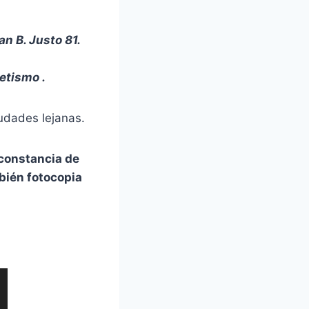
an B. Justo 81
.
letismo .
iudades lejanas.
 constancia de
bién fotocopia