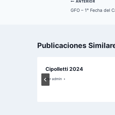
Navegación
ANTERIOR
GFO – 1° Fecha del 
de
entradas
Publicaciones Similar
i – Sin
Cipolletti 2024
Por
admin