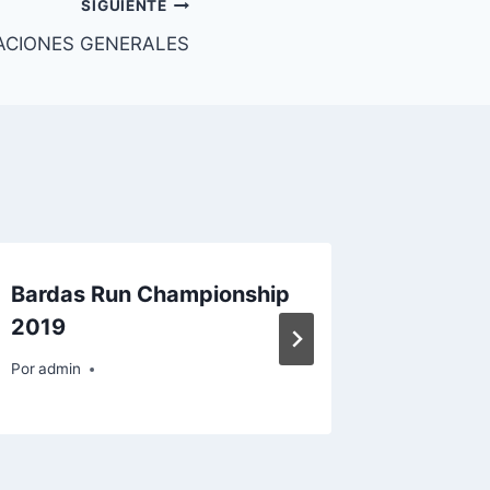
SIGUIENTE
ACIONES GENERALES
Bardas Run Championship
Champi
2019
Por
admin
Por
admin