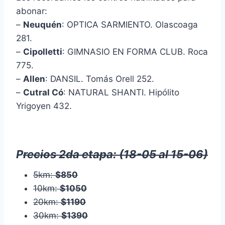
abonar:
–
Neuquén
: OPTICA SARMIENTO. Olascoaga
281.
–
Cipolletti
: GIMNASIO EN FORMA CLUB. Roca
775.
–
Allen
: DANSIL. Tomás Orell 252.
–
Cutral Có
: NATURAL SHANTI. Hipólito
Yrigoyen 432.
P
recios 2da etapa: (18-05 al 15-06)
5km:
$850
10km:
$1050
20km:
$1190
30km:
$1390