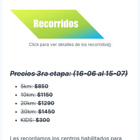
Click para ver detalles de los recorridos
h
Precios 3ra etapa: (16-06 al 15-07)
5km:
$850
10km:
$1150
20km:
$1290
30km:
$1450
KIDS:
$300
Les recordamos los centros habilitados para