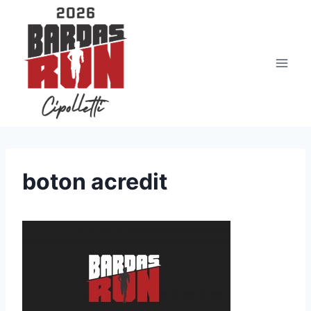
Saltar
al
contenido
boton acredit