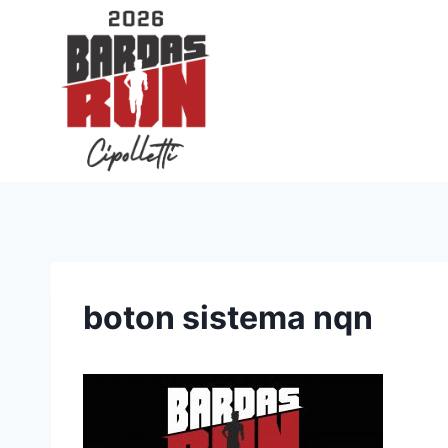
Saltar
al
contenido
boton sistema nqn