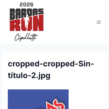
Saltar
al
contenido
cropped-cropped-Sin-
título-2.jpg