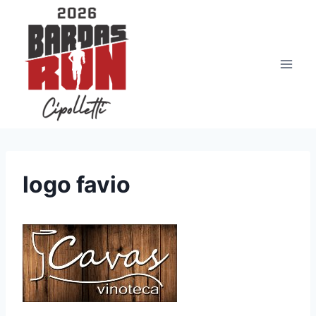
Saltar
al
contenido
logo favio