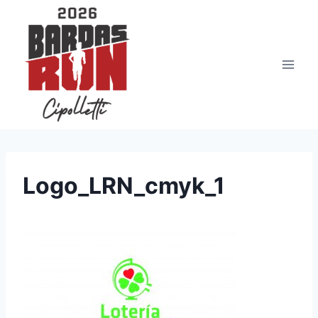
Saltar
al
contenido
Logo_LRN_cmyk_1